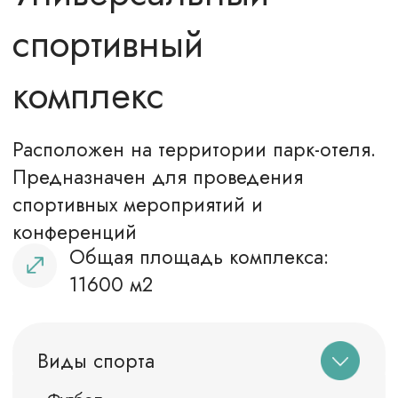
Универсальный
зал №1
Размер зала - 48 м*24 м
Высота потолка – 10 м в коньке
Покрытие – эластур,
толщина 11 мм
ОСТАВИТЬ ЗАЯВКУ
ПОДРОБНЕЕ