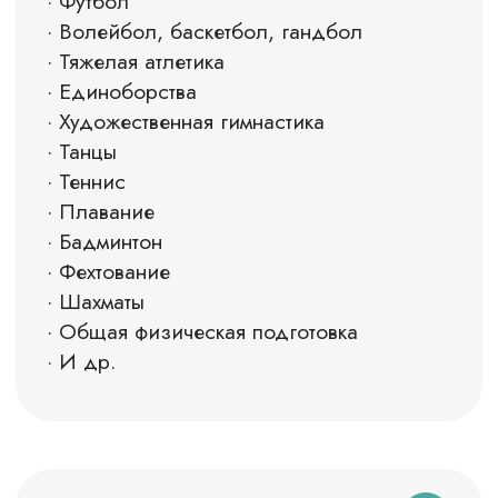
Многофункциональный
зал (зал № 2)
Размер зала - 48м*37м
Высота потолка - 15 м в коньке