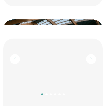
Аквацентр
Бассейн с водной горкой,
гидроструями, гейзерами, водопадом
Размер: 25м*9м
Глубина: 1,2-1,8м
Количество дорожек – 3 м
Температуры воды: +-29С
ОСТАВИТЬ ЗАЯВКУ
ПОДРОБНЕЕ