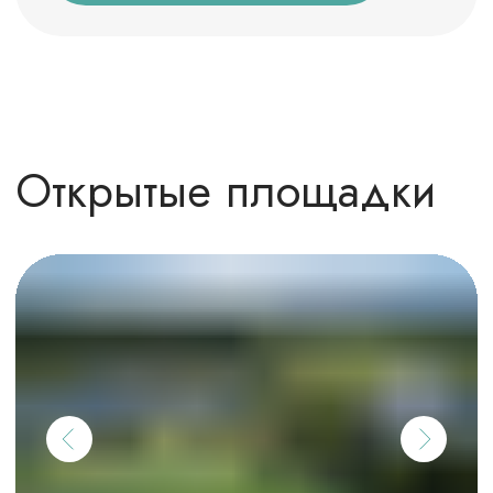
Проектор
WI-FI
Схема отеля
Листайте вправо