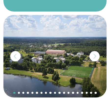
Виды спорта
· Футбол
· Волейбол, баскетбол, гандбол
· Тяжелая атлетика
· Единоборства
· Художественная гимнастика
· Танцы
· Теннис
· Плавание
· Бадминтон
· Фехтование
· Шахматы
· Общая физическая подготовка
· И др.
Залы
· Универсальный зал №1
· Многофункциональный зал (зал № 2)