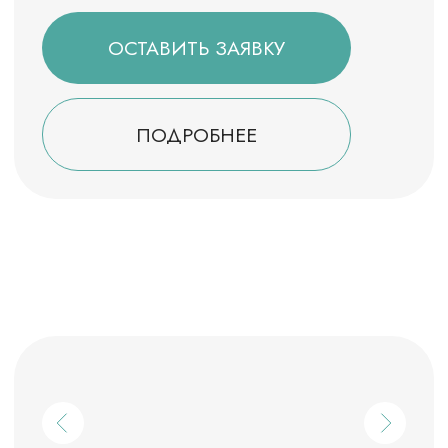
Воркаут
Комплекс рукоходов, перекладин,
брусьев