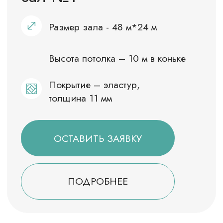
Футбольный манеж
(зал № 4)
Размер зала - 62м*37м
Игровая зона 60м*30м
Покрытие – искусственная