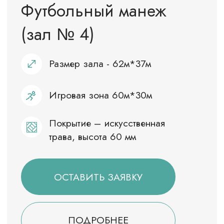
Сауна №1
Комната отдыха вместимостью до 10
человек с диваном, столом, телевизором,
чайником, посудой
Парилка: 3,60 м*2,50 м
Купель: 3,0 м*2,50 м