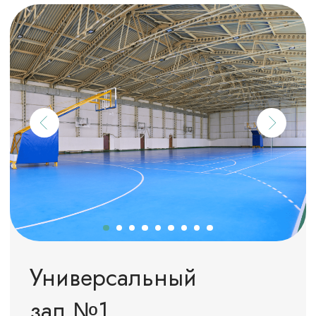
Зал единоборств
(зал № 3)
Размер зала – 32,5м*11,5м
Высота потолка – 3,2 м
Покрытие - ламинат
ОСТАВИТЬ ЗАЯВКУ
ПОДРОБНЕЕ