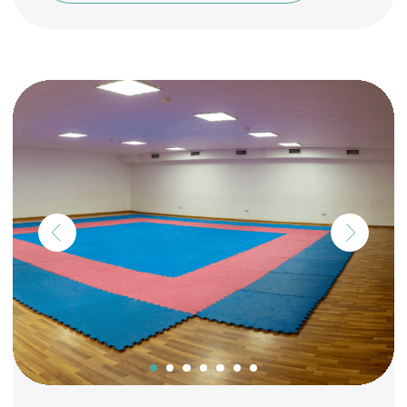
Футбольное поле
Размер поля: 72 м*54 м
Игровая зона: 68 м*52 м
(1/2 полноразмерного)
Покрытие: искусственная
трава, высота 60 мм
ОСТАВИТЬ ЗАЯВКУ