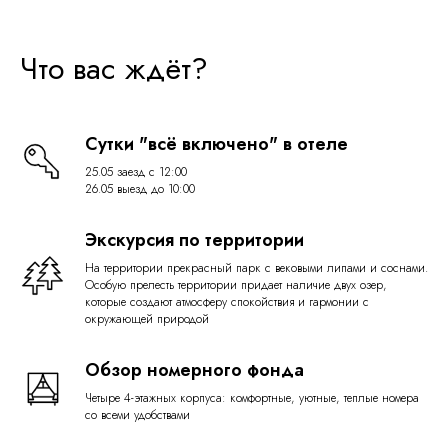
Что вас ждёт?
Виды мероприятий
Сутки "всё включено" в отеле
25.05 заезд с 12:00
26.05 выезд до 10:00
Экскурсия по территории
Спортивные
На территории прекрасный парк с вековыми липами и соснами.
Особую прелесть территории придает наличие двух озер,
мероприятия
которые создают атмосферу спокойствия и гармонии с
окружающей природой
Cпортивный комплекс
Обзор номерного фонда
площадью 11600 м2
Четыре 4-этажных корпуса: комфортные, уютные, теплые номера
Подходит для более
со всеми удобствами
чем 12 видов спорта