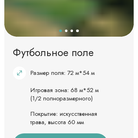
Как добраться
До парк-отеля «Огниково» легко
добраться на машине — всего 3
поворота из Москвы и вы уже у нас!