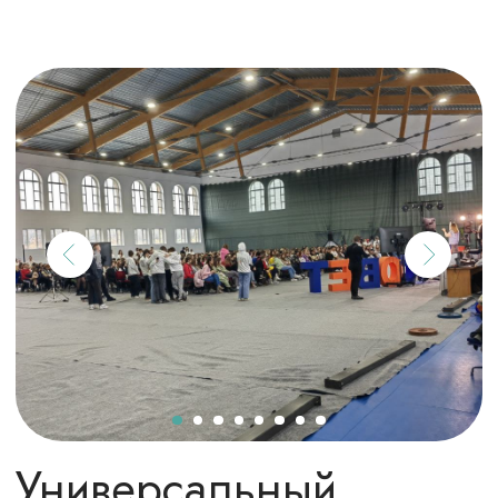
· Зал единоборств (зал № 3)
· Футбольный манеж (зал № 4)
· Зал тяжелой атлетики
· Хореографические залы - 4 шт.
· Аквацентр
· Сауна №1
· Сауна №2