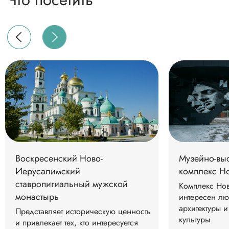
Контакты
Адрес парк-
отеля:
143512, Московская область,
муниципальный округ Истра,
Воскресенский Ново-
Музейно-вы
пос. Огниково, 19
Иерусалимский
комплекс Н
Координаты:
ставропигиальный мужской
Комплекс Но
56.00652,36.915787
монастырь
интересен лю
архитектуры 
Представляет историческую ценность
Отдел продаж
культуры
и привлекает тех, кто интересуется
Адрес: