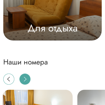
info@ognikovo.ru
только для направления заявок
secretary@ognikovo.ru
по всем остальным вопросам
Ресепшн
+7 (985) 700-55-22
НАЙТИ НОМЕР
Официальный сайт
Политика в отношении обработки
персональных данных
Согласие на обработку персональных
данных