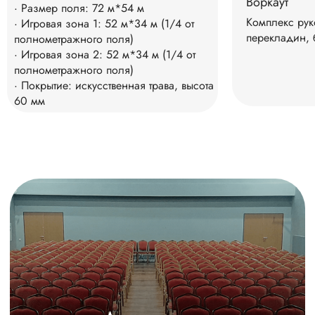
и интересные
Воркаут
· Размер поля: 72 м*54 м
места рядом
Комплекс рук
· Игровая зона 1: 52 м*34 м (1/4 от
перекладин, 
полнометражного поля)
· Игровая зона 2: 52 м*34 м (1/4 от
полнометражного поля)
· Покрытие: искусственная трава, высота
Чем заняться
60 мм