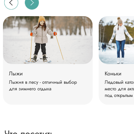
Из Москвы:
На поезде:
с Рижского вокзала электропоезд
до станции Истра.
Далее автобус № 30 до конечной
остановки
На машине:
по Волоколамскому шоссе 47км
по Ленинградскому шоссе 50км
по Пятницкому шоссе 38км
Лыжи
Коньки
по Новорижскому шоссе 50км
Лыжня в лесу - отличный выбор
Ледовый като
для зимнего отдыха
место для акт
под открытым