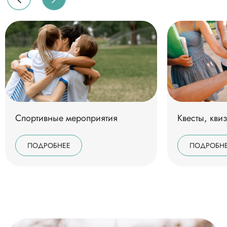
Спортивные мероприятия
Квесты, кви
Схема отеля
Листайте вправо
ПОДРОБНЕЕ
ПОДРОБН