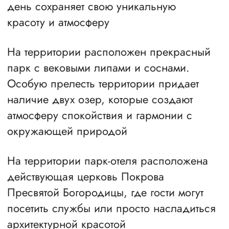
уютные, теплые номера «студия»,
«люкс», «стандарт» со всеми удобствами
шведский
стол
Широкий ассортимент блюд
шведского стола