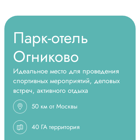
Огниково
Идеальное место для проведения
спортивных мероприятий, деловых
встреч, активного отдыха
50 км от Москвы
40 ГА территория
info@ognikovo.ru
627 чел. вместимость
Wi-Fi
11 тыс. кв.м. спортивный комплекс
16 конференц-залов
25 м. бассейн в аквацентре
Видеонаблюдение